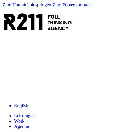
Zum Hauptinhalt springen
Zum Footer springen
R211
FULL
thinking
AGENCY
English
Leistungen
Work
Agentur