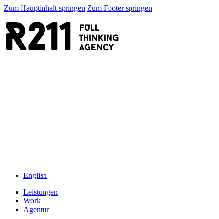
Zum Hauptinhalt springen
Zum Footer springen
R211
FULL
thinking
AGENCY
English
Leistungen
Work
Agentur