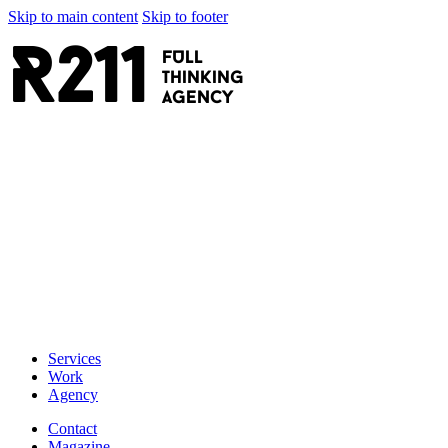
Skip to main content
Skip to footer
R211
FULL
thinking
AGENCY
Services
Work
Agency
Contact
Magazine