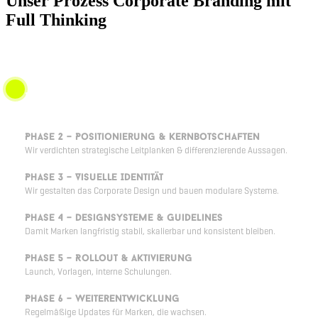
Unser Prozess Corporate Branding mit
Full Thinking
Phase 1 – Analyse & Markenbild
Wir untersuchen Wahrnehmung, Wettbewerb & Zielgruppen.
Phase 2 – Positionierung & Kernbotschaften
Wir verdichten strategische Leitplanken & differenzierende Aussagen.
Phase 3 – Visuelle Identität
Wir gestalten das Corporate Design und bauen modulare Systeme.
Phase 4 – Designsysteme & Guidelines
Damit Marken langfristig stabil, skalierbar und konsistent bleiben.
Phase 5 – Rollout & Aktivierung
Launch, Vorlagen, interne Schulungen.
Phase 6 – Weiterentwicklung
Regelmäßige Updates für Marken, die wachsen.