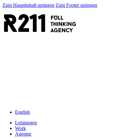
Zum Hauptinhalt springen
Zum Footer springen
R211
FULL
thinking
AGENCY
English
Leistungen
Work
Agentur