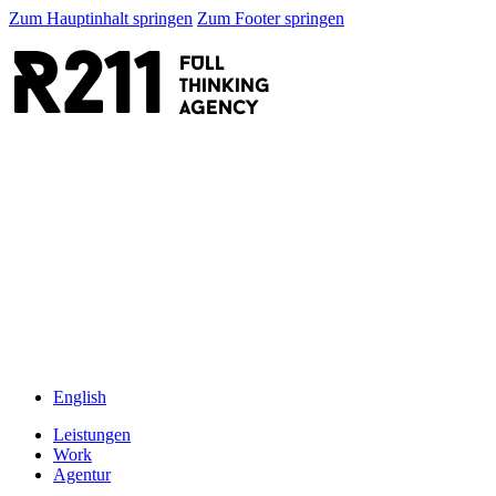
Zum Hauptinhalt springen
Zum Footer springen
R211
FULL
thinking
AGENCY
English
Leistungen
Work
Agentur