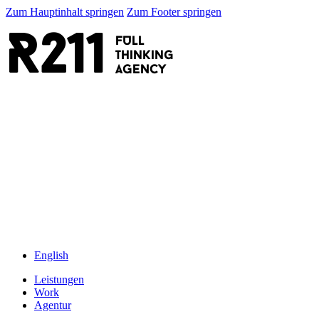
Zum Hauptinhalt springen
Zum Footer springen
R211
FULL
thinking
AGENCY
English
Leistungen
Work
Agentur