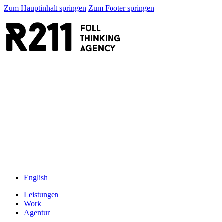
Zum Hauptinhalt springen
Zum Footer springen
R211
FULL
thinking
AGENCY
English
Leistungen
Work
Agentur