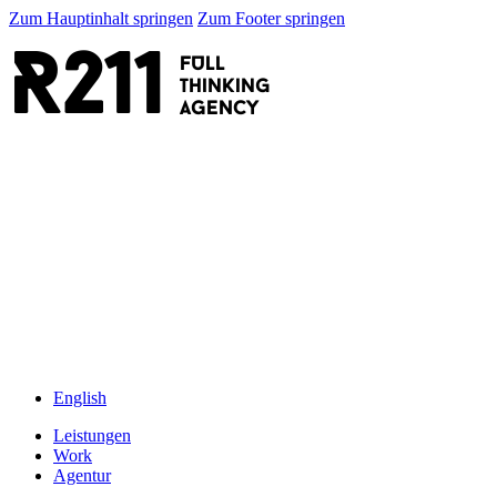
Zum Hauptinhalt springen
Zum Footer springen
R211
FULL
thinking
AGENCY
English
Leistungen
Work
Agentur