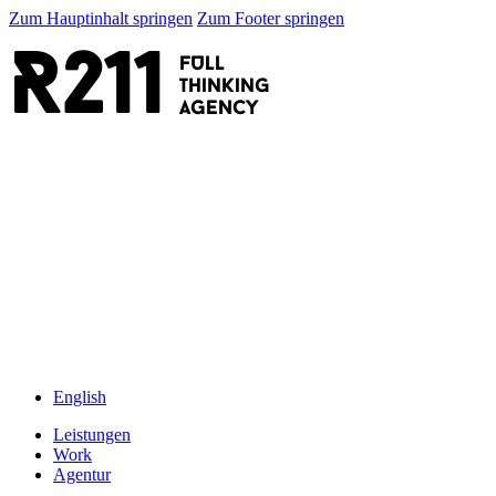
Zum Hauptinhalt springen
Zum Footer springen
R211
FULL
thinking
AGENCY
English
Leistungen
Work
Agentur