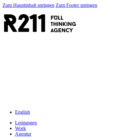
Zum Hauptinhalt springen
Zum Footer springen
R211
FULL
thinking
AGENCY
English
Leistungen
Work
Agentur