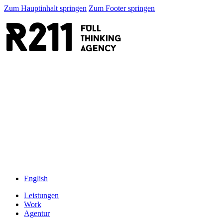
Zum Hauptinhalt springen
Zum Footer springen
R211
FULL
thinking
AGENCY
English
Leistungen
Work
Agentur