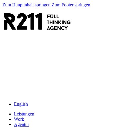
Zum Hauptinhalt springen
Zum Footer springen
R211
FULL
thinking
AGENCY
English
Leistungen
Work
Agentur