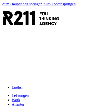
Zum Hauptinhalt springen
Zum Footer springen
R211
FULL
thinking
AGENCY
English
Leistungen
Work
Agentur