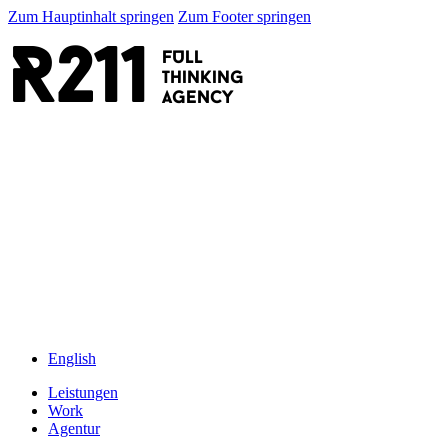
Zum Hauptinhalt springen
Zum Footer springen
R211
FULL
thinking
AGENCY
English
Leistungen
Work
Agentur