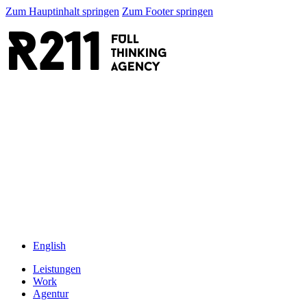
Zum Hauptinhalt springen
Zum Footer springen
R211
FULL
thinking
AGENCY
English
Leistungen
Work
Agentur